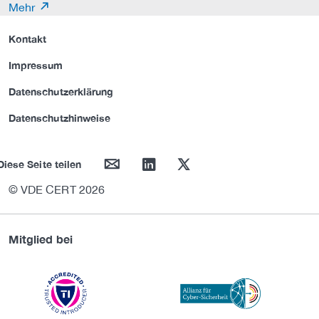
Mehr
Kontakt
Impressum
Datenschutzerklärung
Datenschutzhinweise
mail
linkedin
twitter
Diese Seite teilen
© VDE CERT 2026
Mitglied bei