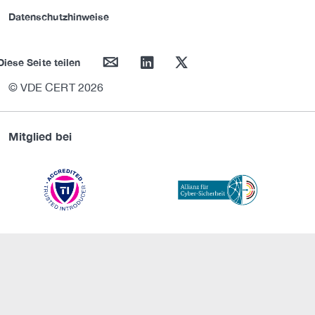
Datenschutzhinweise
mail
linkedin
twitter
Diese Seite teilen
© VDE CERT 2026
Mitglied bei