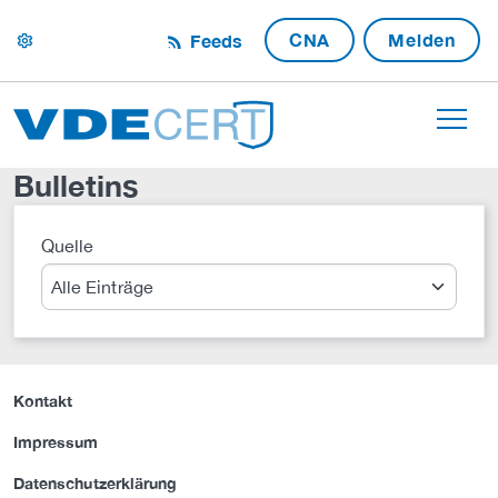
CNA
Melden
Feeds
settings
Bulletins
Quelle
Suche
Kontakt
Impressum
Datenschutzerklärung