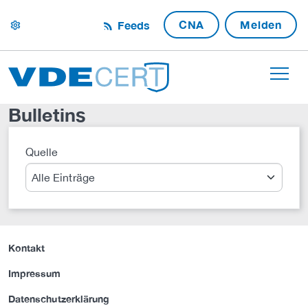
CNA
Melden
Feeds
settings
Bulletins
Quelle
Suche
Kontakt
Impressum
Datenschutzerklärung