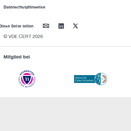
Datenschutzhinweise
mail
linkedin
twitter
Diese Seite teilen
© VDE CERT 2026
Mitglied bei