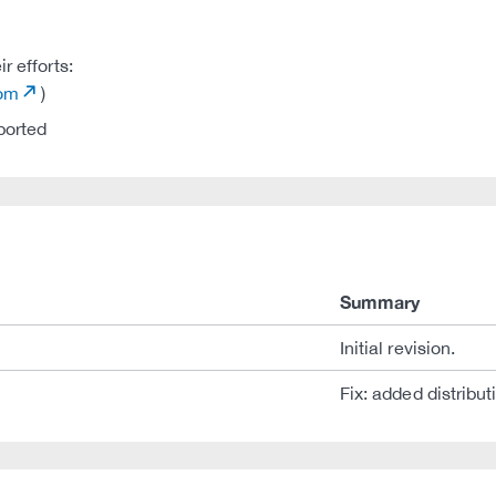
r efforts:
com
)
ported
Summary
Initial revision.
Fix: added distribut