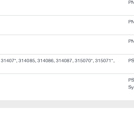
P
PN
P
 31407*, 314085, 314086, 314087, 315070*, 315071*,
PS
PS
Sy