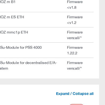
NOZ m B1
Firmware
<v1.8
OZ m ES ETH
Firmware
<v1.2
NOZ mmc1p ETH
Firmware
vers:all/*
Su-Module for PSS 4000
Firmware
1.22.2
Su-Module for decentralised E/A-
Firmware
stem
vers:all/*
Expand / Collapse all