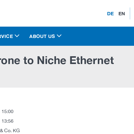
DE
EN
RVICE
ABOUT US
prone to Niche Ethernet
 15:00
 13:56
 & Co. KG