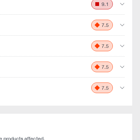
9.1
7.5
7.5
7.5
7.5
e products affected.