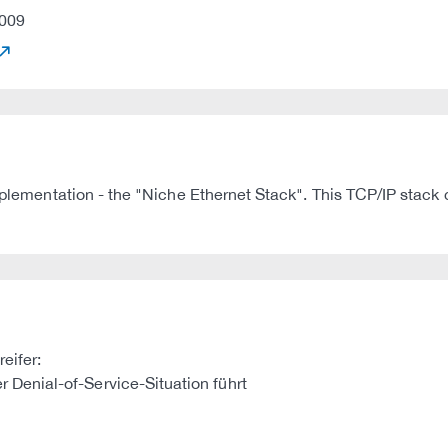
009
mplementation - the "Niche Ethernet Stack". This TCP/IP stack c
eifer:
 Denial-of-Service-Situation führt