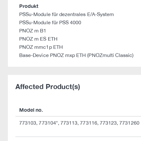
Produkt
PSSu-Module für dezentrales E/A-System
PSSu-Module für PSS 4000
PNOZ m B1
PNOZ m ES ETH
PNOZ mmc1p ETH
Base-Device PNOZ mxp ETH (PNOZmulti Classic)
Affected Product(s)
Model no.
773103, 773104*, 773113, 773116, 773123, 7731260