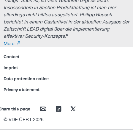
Things" auch ist, so viele Gefahren birgt es auch.
Insbesondere in Sachen Produkthaftung ist man hier
allerdings nicht hilflos ausgeliefert. Philipp Reusch
berichtet in einem Gastartikel in der aktuellen Ausgabe der
Zeitschrift LEAD digital über die Implementierung
effektiver Security-Konzepte!
“
More
Contact
Imprint
Data protection notice
Privacy statement
mail
linkedin
twitter
Share this page
© VDE CERT 2026