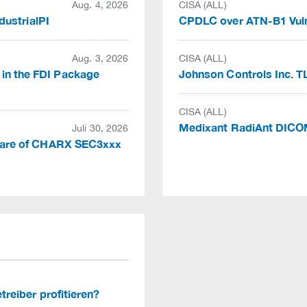
Aug. 4, 2026
CISA (ALL)
ndustrialPI
CPDLC over ATN-B1 Vulne
Aug. 3, 2026
CISA (ALL)
 in the FDI Package
Johnson Controls Inc. T
CISA (ALL)
Medixant RadiAnt DIC
Juli 30, 2026
rmware of CHARX SEC3xxx
etreiber profitieren?