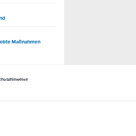
ind
probte Maßnahmen
chutzhinweise