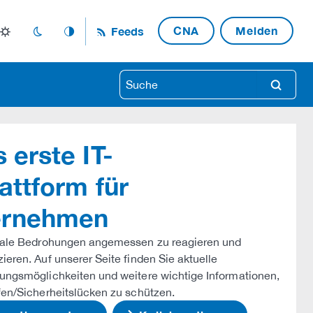
CNA
Melden
Feeds
light_mode
dark_mode
auto_mode
search
 erste IT-
attform für
ternehmen
itale Bedrohungen angemessen zu reagieren und
eren. Auf unserer Seite finden Sie aktuelle
ungsmöglichkeiten und weitere wichtige Informationen,
fen/Sicherheitslücken zu schützen.