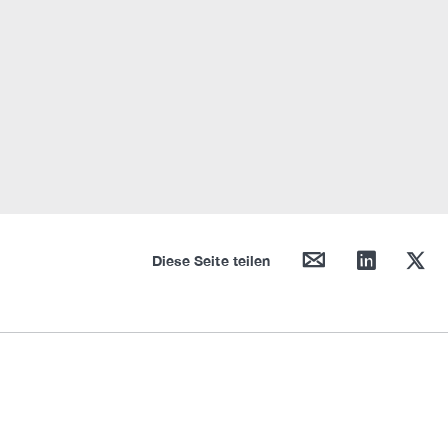
mail
linkedin
twitter
Diese Seite teilen