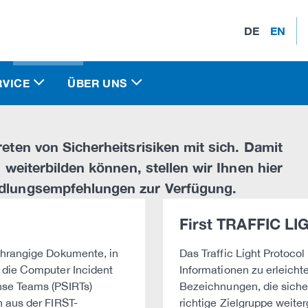
DE
EN
RVICE
ÜBER UNS
eten von Sicherheitsrisiken mit sich. Damit
 weiterbilden können, stellen wir Ihnen hier
ndlungsempfehlungen zur Verfügung.
First TRAFFIC L
chrangige Dokumente, in
Das Traffic Light Protoco
 die Computer Incident
Informationen zu erleicht
nse Teams (PSIRTs)
Bezeichnungen, die sicher
 aus der FIRST-
richtige Zielgruppe weite