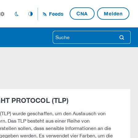
CNA
Melden
Feeds
light_mode
dark_mode
auto_mode
search
IGHT PROTOCOL (TLP)
l (TLP) wurde geschaffen, um den Austausch von
ern. Das TLP besteht aus einer Reihe von
stellen sollen, dass sensible Informationen an die
rgegeben werden. Es verwendet vier Farben, um die