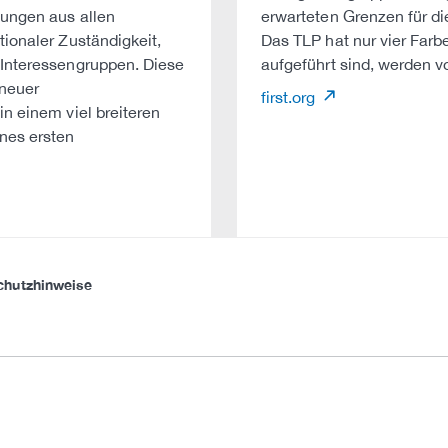
dungen aus allen
erwarteten Grenzen für d
ionaler Zuständigkeit,
Das TLP hat nur vier Farb
 Interessengruppen. Diese
aufgeführt sind, werden v
 neuer
first.org
n einem viel breiteren
nes ersten
chutzhinweise