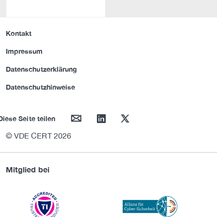
Kontakt
Impressum
Datenschutzerklärung
Datenschutzhinweise
mail
linkedin
twitter
Diese Seite teilen
© VDE CERT 2026
Mitglied bei