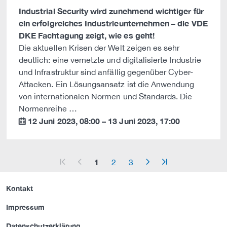
Industrial Security wird zunehmend wichtiger für
ein erfolgreiches Industrieunternehmen – die VDE
DKE Fachtagung zeigt, wie es geht!
Die aktuellen Krisen der Welt zeigen es sehr
deutlich: eine vernetzte und digitalisierte Industrie
und Infrastruktur sind anfällig gegenüber Cyber-
Attacken. Ein Lösungsansatz ist die Anwendung
von internationalen Normen und Standards. Die
Normenreihe …
12 Juni 2023
,
08:00
–
13 Juni 2023
,
17:00
calendar
1
2
3
arrow_start
arrow_left
arrow_right
arrow_end
Kontakt
Impressum
Datenschutzerklärung