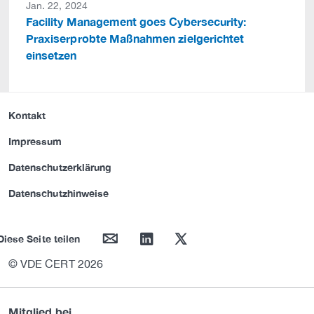
Jan. 22, 2024
Facility Management goes Cybersecurity:
Praxiserprobte Maßnahmen zielgerichtet
einsetzen
Kontakt
Impressum
Datenschutzerklärung
Datenschutzhinweise
mail
linkedin
twitter
Diese Seite teilen
© VDE CERT 2026
Mitglied bei