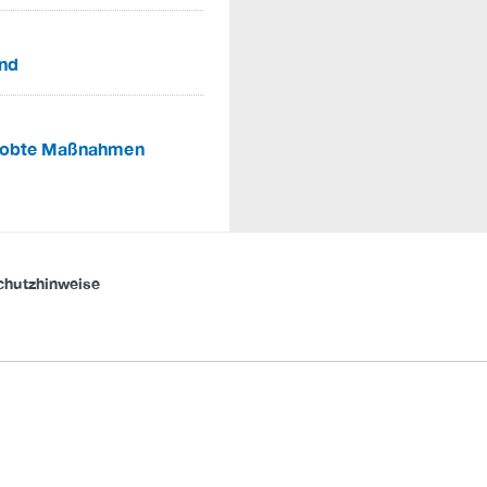
ind
probte Maßnahmen
chutzhinweise