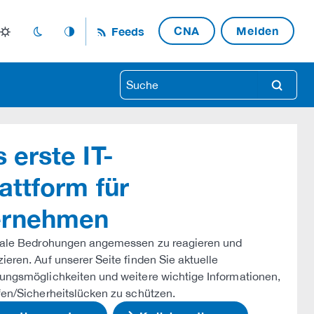
CNA
Melden
Feeds
light_mode
dark_mode
auto_mode
search
 erste IT-
attform für
ternehmen
itale Bedrohungen angemessen zu reagieren und
eren. Auf unserer Seite finden Sie aktuelle
ungsmöglichkeiten und weitere wichtige Informationen,
fen/Sicherheitslücken zu schützen.