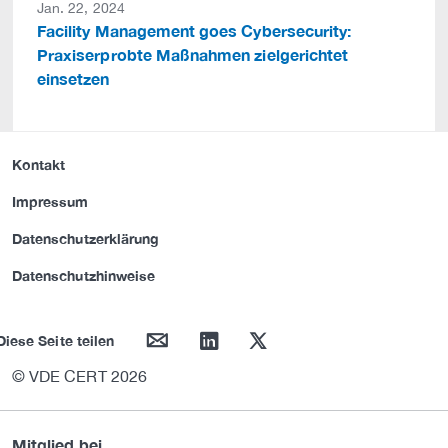
Jan. 22, 2024
Facility Management goes Cybersecurity:
Praxiserprobte Maßnahmen zielgerichtet
einsetzen
Kontakt
Impressum
Datenschutzerklärung
Datenschutzhinweise
mail
linkedin
twitter
Diese Seite teilen
© VDE CERT 2026
Mitglied bei