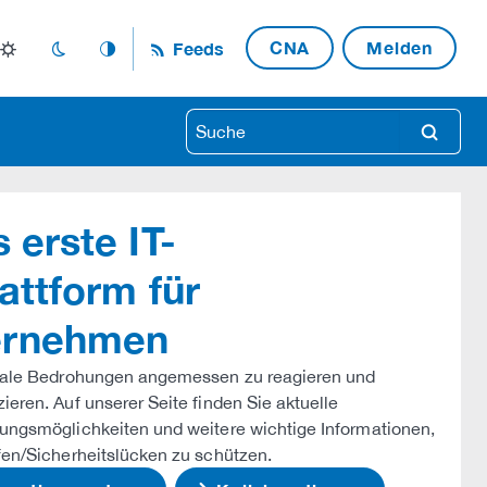
CNA
Melden
Feeds
light_mode
dark_mode
auto_mode
search
 erste IT-
attform für
ternehmen
itale Bedrohungen angemessen zu reagieren und
eren. Auf unserer Seite finden Sie aktuelle
ungsmöglichkeiten und weitere wichtige Informationen,
fen/Sicherheitslücken zu schützen.