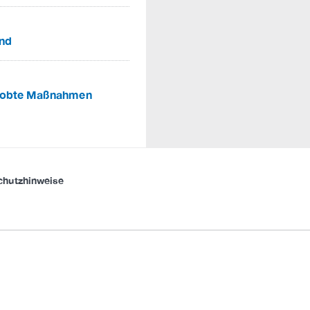
ind
probte Maßnahmen
chutzhinweise