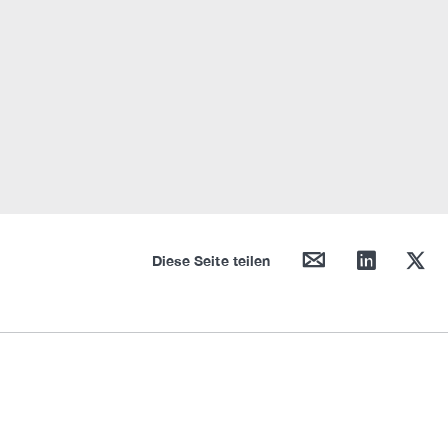
mail
linkedin
twitter
Diese Seite teilen