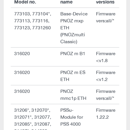
Model no.
name
versions
773103, 773104*,
Base-Device
Firmware
773113, 773116,
PNOZ mxp
vers:all/*
773123, 7731260
ETH
(PNOZmulti
Classic)
316020
PNOZ m B1
Firmware
<v1.8
316020
PNOZ m ES
Firmware
ETH
<v1.2
316020
PNOZ
Firmware
mmc1p ETH
vers:all/*
31206*, 312070*,
PSSu-
Firmware
312071*, 312077,
Module for
1.22.2
312085*, 312087,
PSS 4000