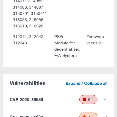
31407*, 314085,
314086, 314087,
315070*, 315071*,
315085, 315086,
316010, 316020
312041, 312042,
PSSu-
Firmware
312043
Module for
vers:all/*
decentralised
E/A-System
Vulnerabilities
Expand / Collapse all
CVE-2020-35685
9.1
CVE-2020-35683