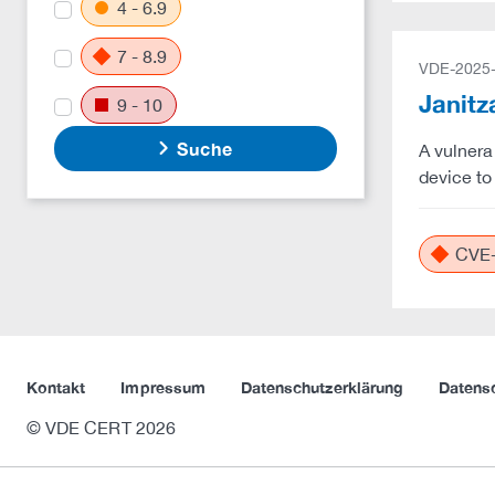
4 - 6.9
7 - 8.9
VDE-2025
Janitz
9 - 10
Suche
A vulnera
device to
CVE-
Kontakt
Impressum
Datenschutzerklärung
Datens
© VDE CERT 2026