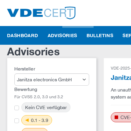
DASHBOARD
ADVISORIES
BULLETINS
SE
Advisories
VDE-2025
Hersteller
Janitz
Bewertung
An unauth
system a
Für CVSS 2.0, 3.0 und 3.2
Kein CVE verfügbar
CVE-
0.1 - 3.9