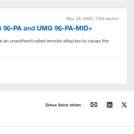
Nov. 24, 2025, 1:00 nachm.
UMG 96-PA and UMG 96-PA-MID+
 an unauthenticated remote attacker to cause the
mail
linkedin
twitter
Diese Seite teilen