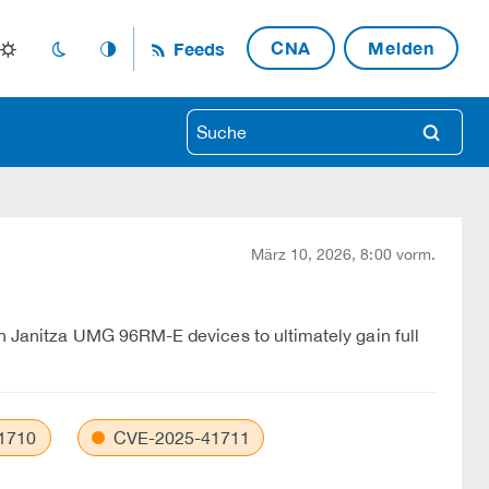
CNA
Melden
Feeds
light_mode
dark_mode
auto_mode
search
März 10, 2026, 8:00 vorm.
in Janitza UMG 96RM-E devices to ultimately gain full
1710
CVE-2025-41711