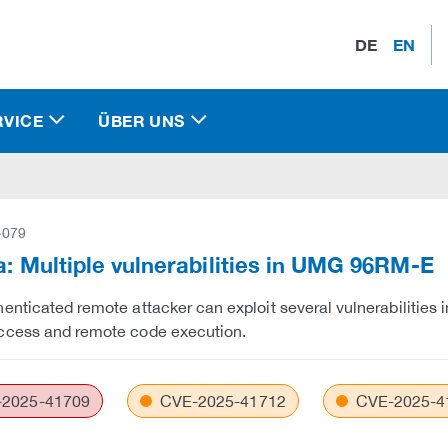
DE
EN
RVICE
ÜBER UNS
-079
a: Multiple vulnerabilities in UMG 96RM-E
enticated remote attacker can exploit several vulnerabilities 
ccess and remote code execution.
2025-41709
CVE-2025-41712
CVE-2025-4