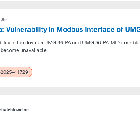
-094
a: Vulnerability in Modbus interface of 
bility in the devices UMG 96-PA and UMG 96-PA-MID+ enables
 become unavailable.
2025-41729
chutzhinweise