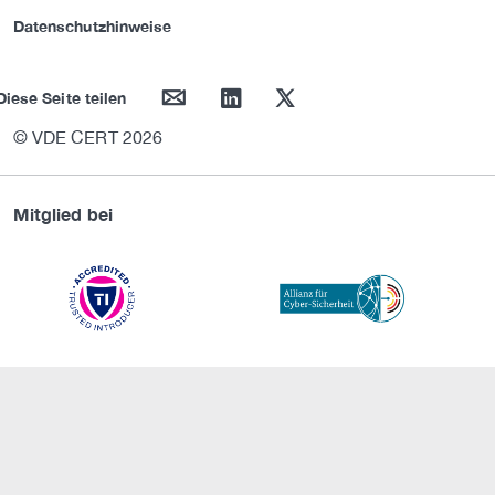
Datenschutzhinweise
mail
linkedin
twitter
Diese Seite teilen
© VDE CERT 2026
Mitglied bei