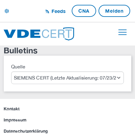
CNA
Melden
Feeds
settings
Bulletins
Quelle
Suche
Kontakt
Impressum
Datenschutzerklärung