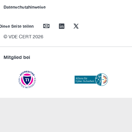
Datenschutzhinweise
mail
linkedin
twitter
Diese Seite teilen
© VDE CERT 2026
Mitglied bei