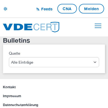
CNA
Melden
Feeds
settings
Bulletins
Quelle
Suche
Kontakt
Impressum
Datenschutzerklärung