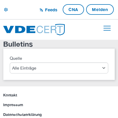
CNA
Melden
Feeds
settings
Bulletins
Quelle
Suche
Kontakt
Impressum
Datenschutzerklärung