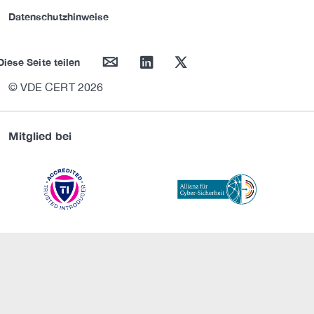
Datenschutzhinweise
mail
linkedin
twitter
Diese Seite teilen
© VDE CERT 2026
Mitglied bei