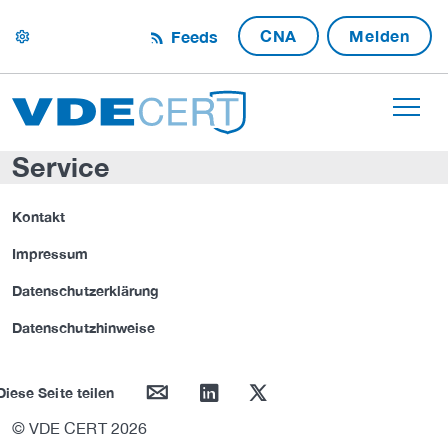
CNA
Melden
Feeds
settings
Service
Kontakt
Impressum
Datenschutzerklärung
Datenschutzhinweise
mail
linkedin
twitter
Diese Seite teilen
© VDE CERT 2026