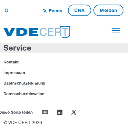
CNA
Melden
Feeds
settings
Service
Kontakt
Impressum
Datenschutzerklärung
Datenschutzhinweise
mail
linkedin
twitter
Diese Seite teilen
© VDE CERT 2026