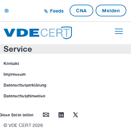
CNA
Melden
Feeds
settings
Service
Kontakt
Impressum
Datenschutzerklärung
Datenschutzhinweise
mail
linkedin
twitter
Diese Seite teilen
© VDE CERT 2026