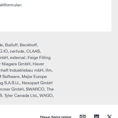
aktformular:
, Balluff, Beckhoff,
 IO, certvde, CLAAS,
 external, Feige Filling
r Niagara GmbH, Haver
haft Industriebau mbH, ifm,
 Software, Major Europe
zing S.A.S.U., Nexopart GmbH
A, Sommer GmbH, SWARCO, The
. Tyler Canada Ltd., WAGO,
mail
linkedin
twitter
Diese Seite teilen