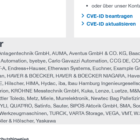
oder über unser Kont
CVE-ID beantragen
CVE-ID aktualisieren
r
AML Anlagentechnik GmbH, AUMA, Aventus GmbH & CO. KG, Baade
utomation, byebye, Carlo Gavazzi Automation, CCG DE, CCG
Endress+Hauser, Etherwan Systems, Euchner, Example GmbH,
Harman, HAVER & BOECKER, HAVER & BOECKER NIAGARA, Have
E, Hilscher, HIMA, Hydac, iba, Ibau Hamburg Ingenieurgesellsc
drion, KROHNE Messtechnik GmbH, Kuka, Lenze, Luetze, M&M
ttler Toledo, Metz, Miele, Murrelektronik, Newtec Bag Palleti
z, PYLI, QUAT²RO, Satinfo, Sauter, SIPOS Aktorik GmbH, SM
 Werkzeugmaschinen, TURCK, VARTA Storage, VEGA, VMT, W.S
ler & Hölscher, Yaskawa
chutzhinweise