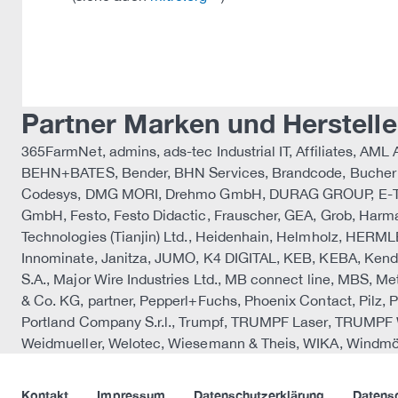
Partner Marken und Herstelle
365FarmNet, admins, ads-tec Industrial IT, Affiliates, 
BEHN+BATES, Bender, BHN Services, Brandcode, Bucher A
Codesys, DMG MORI, Drehmo GmbH, DURAG GROUP, E-T-A, 
GmbH, Festo, Festo Didactic, Frauscher, GEA, Grob, 
Technologies (Tianjin) Ltd., Heidenhain, Helmholz, HERML
Innominate, Janitza, JUMO, K4 DIGITAL, KEB, KEBA, Ken
S.A., Major Wire Industries Ltd., MB connect line, MBS, Me
& Co. KG, partner, Pepperl+Fuchs, Phoenix Contact, Pil
Portland Company S.r.l., Trumpf, TRUMPF Laser, TRUMPF
Weidmueller, Welotec, Wiesemann & Theis, WIKA, Windmöl
Kontakt
Impressum
Datenschutzerklärung
Datens