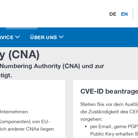
DE
EN
RVICE
ÜBER UNS
y (CNA)
 Numbering Authority (CNA) und zur
igt.
CVE-ID beantrage
Stellen Sie vor dem Ausfü
 Unternehmen
die Zuständigkeit des CE
vorgehen:
n Komponenten) von EU-
per Email, gerne PGP
ich anderer CNAs liegen
Public Key erhalten 