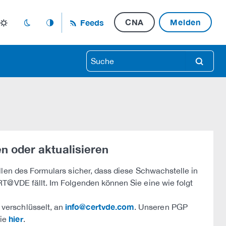
CNA
Melden
Feeds
light_mode
dark_mode
auto_mode
search
n oder aktualisieren
llen des Formulars sicher, dass diese Schwachstelle in
RT@VDE fällt. Im Folgenden können Sie eine wie folgt
info@certvde.com
 verschlüsselt, an
. Unseren PGP
hier
Sie
.