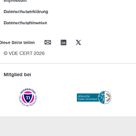
Impressum
Datenschutzerklärung
Datenschutzhinweise
mail
linkedin
twitter
Diese Seite teilen
© VDE CERT 2026
Mitglied bei