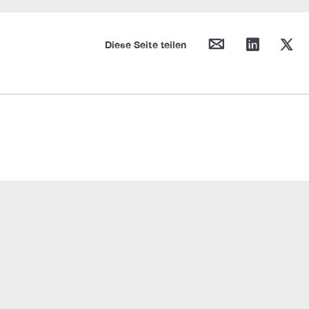
mail
linkedin
twitter
Diese Seite teilen