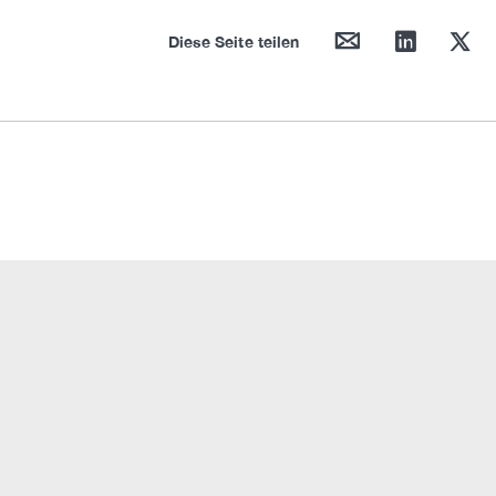
mail
linkedin
twitter
Diese Seite teilen