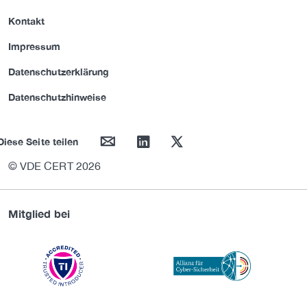
Kontakt
Impressum
Datenschutzerklärung
Datenschutzhinweise
mail
linkedin
twitter
Diese Seite teilen
© VDE CERT 2026
Mitglied bei