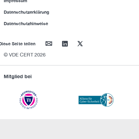
Impressum
Datenschutzerklärung
Datenschutzhinweise
mail
linkedin
twitter
Diese Seite teilen
© VDE CERT 2026
Mitglied bei