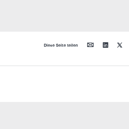
mail
linkedin
twitter
Diese Seite teilen