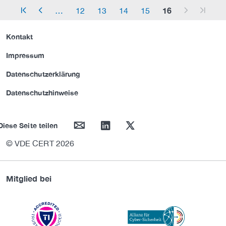
16
…
12
13
14
15
arrow_start
arrow_left
arrow_right
arrow_end
Kontakt
Impressum
Datenschutzerklärung
Datenschutzhinweise
mail
linkedin
twitter
Diese Seite teilen
© VDE CERT 2026
Mitglied bei