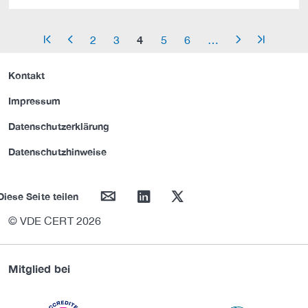
4
2
3
5
6
…
arrow_start
arrow_left
arrow_right
arrow_end
Kontakt
Impressum
Datenschutzerklärung
Datenschutzhinweise
mail
linkedin
twitter
Diese Seite teilen
© VDE CERT 2026
Mitglied bei